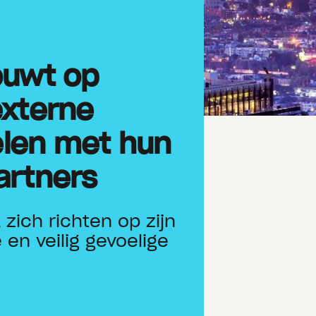
ouwt op
externe
len met hun
artners
ich richten op zijn
 en veilig gevoelige