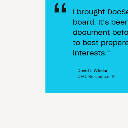
I brought DocS
board. It’s bee
document befor
to best prepar
interests.
David J. Whelan
CEO, BioscienceLA